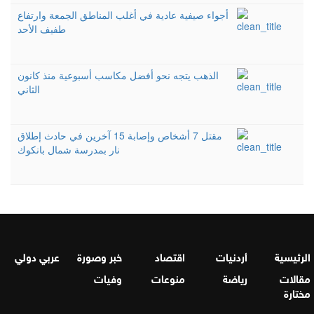
أجواء صيفية عادية في أغلب المناطق الجمعة وارتفاع
طفيف الأحد
الذهب يتجه نحو أفضل مكاسب أسبوعية منذ كانون
الثاني
مقتل 7 أشخاص وإصابة 15 آخرين في حادث إطلاق
نار بمدرسة شمال بانكوك
الرئيسية
أردنيات
اقتصاد
خبر وصورة
عربي دولي
مقالات
رياضة
منوعات
وفيات
مختارة